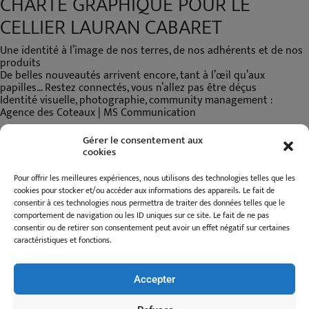
CHARTE GRAPHIQUE POUR LE
CELLIER LAURAN CABARET
Une identité à l’image de nos terres, de nos adhérents et de nos
produits
De belles nouveautés arrivent encore, tant à l’œil qu’aux
papilles… Restez connectés, vous n’allez pas être déçus
Identité visuelle, photographie, community management :
Agence des Coteaux | MS Communication
Gérer le consentement aux
cookies
Pour offrir les meilleures expériences, nous utilisons des technologies telles que les
cookies pour stocker et/ou accéder aux informations des appareils. Le fait de
consentir à ces technologies nous permettra de traiter des données telles que le
comportement de navigation ou les ID uniques sur ce site. Le fait de ne pas
L’ABUS D’ALCOOL EST DANGEREUX POUR LA SANTÉ – A
consentir ou de retirer son consentement peut avoir un effet négatif sur certaines
caractéristiques et fonctions.
CONSOMMER AVEC MODÉRATION
Accepter