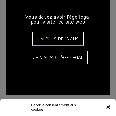
Mot de passe
*
Vous devez avoir l'âge légal
pour visiter ce site web
J'AI PLUS DE 18 ANS
Se souvenir de moi
JE N'AI PAS L'ÂGE LÉGAL
Se connecter
Mot de passe perdu ?
Gérer le consentement aux
cookies