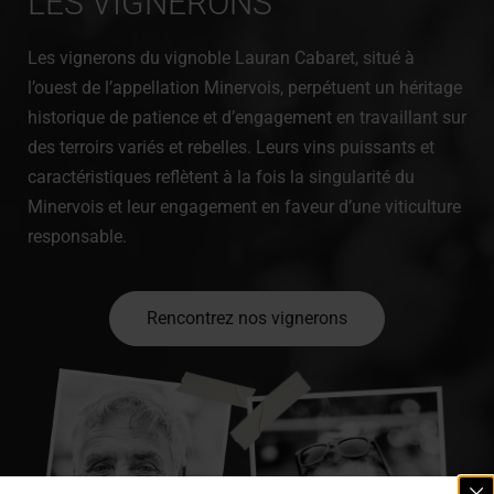
LES VIGNERONS
Les vignerons du vignoble Lauran Cabaret, situé à
l’ouest de l’appellation Minervois, perpétuent un héritage
historique de patience et d’engagement en travaillant sur
des terroirs variés et rebelles. Leurs vins puissants et
caractéristiques reflètent à la fois la singularité du
Minervois et leur engagement en faveur d’une viticulture
responsable.
Rencontrez nos vignerons